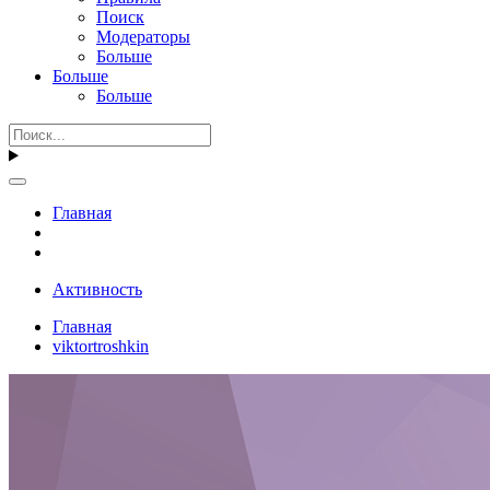
Поиск
Модераторы
Больше
Больше
Больше
Главная
Активность
Главная
viktortroshkin