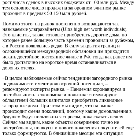
рост числа сделок в высоких бюджетах от 100 млн руб. Между
тем основное число продаж на загородном элитном рынке
проходит в пределах 50-150 млн рублей.
Помимо этого, на рынок постепенно возвращаются так
называемые ультрахайнеты (Ultra high-net-worth individuals).
Это клиенты, также готовые приобретать дорогие дома, но
которые ранее большую часть времени проводили за рубежом,
а в России появлялись редко. В силу закрытия границ и
осложнившейся международной обстановки им приходится
искать достойное постоянное жилье в РФ, тогда как ранее им
было достаточно на короткое время останавливаться в
дорогих отелях.
«В целом наблюдаемые сейчас тенденции загородного рынка
недвижимости имеют долгосрочной потенциал, –
резюмируют эксперты рынка. – Пандемия коронавируса и
нестабильность в экономике и политике стимулируют
обладателей больших капиталов приобретать ликвидные
загородные дома. При этом мы видим, что на рынке
происходит смена поколений, поэтому какие домовладения в
будущем будут пользоваться спросом, пока сказать нельзя.
Сейчас мы видим, какие объекты совершенно точно не
востребованы, но вкусы и нового поколения покупателей еще
только формируются. В ближайшие месяцы эта ситуация