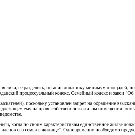
 велика, ее разделить, оставив должнику минимум площадей, н
жданский процессуальный кодекс, Семейный кодекс и закон "Об
ыскателей), поскольку установлен запрет на обращение взыскани
адлежащем ему на праве собственности жилом помещении, оно 
ведомстве.
ньги, когда по своим характеристикам единственное жилье долж
 членов его семьи в жилище". Одновременно необходимо преду