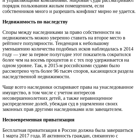
и управляющими компаниями. Мировые суды рассматривают
порядок пользования жилым помещением, если
собственников много и разрешить конфликт мирно не удается.
Недвижимость по наследству
Споры между наследниками за право собственности на
недвижимость можно уверенно ставить на второе место в
рейтинге популярности. Тенденция к небольшому
уменьшению количества подобных исков наблюдалась в 2014
году — уже за первое полугодие этот показатель сократился
более чем на восемь процентов и с тех пор удерживается на
одном уровне. Так, в 2015-м российскими судами было
рассмотрено чуть более 96 тысяч споров, касающихся раздела
наследственной недвижимости.
Чаще всего наследники оспаривают права на унаследованное
имущество, в том числе с учетом интересов
несовершеннолетних детей, а также неравноценное
распределение долей, убеждая суд в ущемлении своих
законных прав другими наследниками или завещателем.
Несвоевременная приватизация
Бесплатная приватизация в России должна была завершиться
1 марта 2017 года. И активность граждан, связанную с