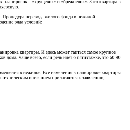
х планировок – «хрущевок» и «брежневок». Зато квартира в
ахерскую.
я. Процедура перевода жилого фонда в нежилой
юдение ряда условий:
анировка квартиры. И здесь может таиться самое крупное
в дома. Чаще всего, если речь идет о пятиэтажке, это 60-90
омещения в нежилое. Все изменения в планировке квартиры
и техническим описанием прилагаются к заявлению,