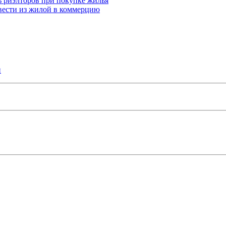
ь риэлторов при покупке жилья
вести из жилой в коммерцию
й