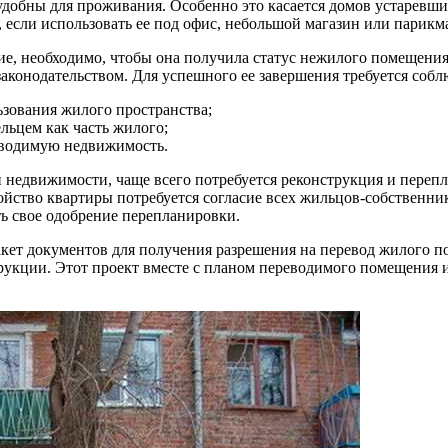
удобны для проживания. Особенно это касается домов устаревши
 если использовать ее под офис, небольшой магазин или парикм
тие, необходимо, чтобы она получила статус нежилого помещени
конодательством. Для успешного ее завершения требуется собл
ьзования жилого пространства;
льцем как часть жилого;
еводимую недвижимость.
 недвижимости, чаще всего потребуется реконструкция и перепл
йство квартиры потребуется согласие всех жильцов-собственнико
ь свое одобрение перепланировки.
кет документов для получения разрешения на перевод жилого п
рукции. Этот проект вместе с планом переводимого помещения 