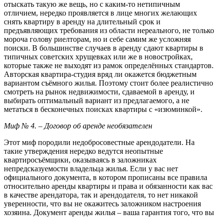
отыскать такую же вещь, но с каким-то нетипичным
отличием, нередко проявляется в лице многих желающих
снять квартиру в аренду на длительный срок и
предъявляющих требования из области нереального, не только
мороча голову риелторам, но и себе самим же усложняя
поиски. В большинстве случаев в аренду сдают квартиры в
типичных советских хрущевках или же в новостройках,
которые также не выходят из рамок определённых стандартов.
Авторская квартира-студия вряд ли окажется бюджетным
вариантом съёмного жилья. Поэтому стоит более реалистично
смотреть на рынок недвижимости, сдаваемой в аренду, и
выбирать оптимальный вариант из предлагаемого, а не
метаться в бесконечных поисках квартиры с «изюминкой».
Миф № 4. – Договор об аренде необязателен
Этот миф породили недобросовестные арендодатели. На
такие утверждения нередко ведутся неопытные
квартиросъёмщики, оказываясь в заложниках
непредсказуемости владельца жилья. Если у вас нет
официального документа, в котором прописаны все правила
относительно аренды квартиры и права и обязанности как вас
в качестве арендатора, так и арендодателя, то нет никакой
уверенности, что вы не окажитесь заложником настроения
хозяина. Документ аренды жилья – ваша гарантия того, что вы