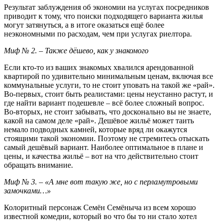
Результат заблуждения об экономии на услугах посредников
приводит к тому, что поиски подходящего варианта жилья
могут затянуться, а в итоге оказаться ещё более
неэкономными по расходам, чем при услугах риелтора.
Миф № 2. – Также дёшево, как у знакомого
Если кто-то из ваших знакомых хвалился арендованной
квартирой по удивительно минимальным ценам, включая все
коммунальные услуги, то не стоит уповать на такой же «рай».
Во-первых, стоит быть реалистами: цены неустанно растут, и
где найти вариант подешевле – всё более сложный вопрос.
Во-вторых, не стоит забывать, что досконально вы не знаете,
какой на самом деле «рай». Дешёвое жильё может таить
немало подводных камней, которые вряд ли окажутся
стоящими такой экономии. Поэтому не стремитесь отыскать
самый дешёвый вариант. Наиболее оптимальное в плане и
цены, и качества жильё – вот на что действительно стоит
обращать внимание.
Миф № 3. – «А мне вот такую же, но с перламутровыми
замочками…»
Колоритный персонаж Семён Семёныча из всем хорошо
известной комедии, который во что бы то ни стало хотел