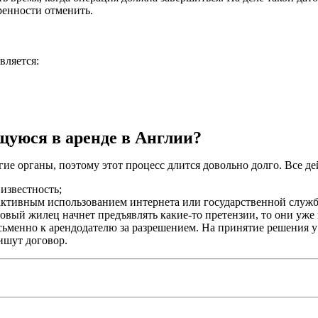
ренности отменить.
вляется:
щуюся в аренде в Англии?
ие органы, поэтому этот процесс длится довольно долго. Все д
известность;
 активным использованием интернета или государственной слу
 новый жилец начнет предъявлять какие-то претензии, то они уж
сьменно к арендодателю за разрешением. На принятие решения у 
ишут договор.