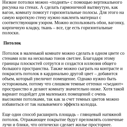
Низкие потолки можно «поднять» с помощью вертикального
рисунка на стенах. А сделать гармоничной вытянутую, как
вагон, комнату помогут горизонтальные полосы. Для этого на
самую короткую стену нужно наклеить материал с
соответствующим узором. Можно использовать обои, вагонку,
кирпичную кладку, ткань – все, где есть горизонтальные
полоски.
Потолок
Потолок в маленькой комнате можно сделать в одном цвете со
стенами или на несколько тонов светлее. Благодаря этому
границы плоскостей сотрутся и создастся иллюзия общего
большого пространства. Также можно сыграть на контрасте и
покрасить потолок в кардинально другой цвет – добавится
объем, который увеличит помещение. Однако нужно быть
осторожным, потому что слишком темные оттенки «съедают»
пространство и делают комнату значительно ниже. Хотя такой
вариант подойдет для маленьких помещений с очень
высокими потолками, так как за счет темных цветов можно
избавиться от так называемого эффекта колодца.
Еще один способ расширить площадь – глянцевый натяжной
потолок. Отражающее покрытие будут преломлять солнечные
лучи и блики, что оптически сделает жилье просторнее.