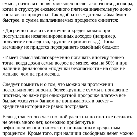
смысл, начиная с первых месяцев после заключения договора,
когда в структуре ежемесячного платежа значительную долю
составляют проценты. Так «добраться» до тела займа будет
быстрее, и сумма выплачиваемых процентов снизится;
· Досрочно погасить ипотечный кредит можно при
поступлении незапланированных доходов (например,
получение наследства, крупные премии и т.д.). Тогда
заемщику не придется перекраивать семейный бюджет;
· Имеет смысл заблаговременно погашать ипотеку только
тогда, когда доход семьи возрос не менее, чем на 50% и при
наличии финансовой «подушки безопасности» на срок не
меньше, чем на три месяца.
Следует помнить и о том, что можно на протяжении
нескольких лет вносить более крупные суммы в погашение
ипотеки, но даже при однократной просрочке платежа все
былые «заслуги» банком не принимаются в расчет –
кредитная история все равно пострадает.
Если до заветного часа полной расплаты по ипотеке осталось
не очень много лет, возможно прибегнуть к
рефинансированию ипотеки с пониженным кредитным
процентом. Кроме того, при наличии свободных денег можно